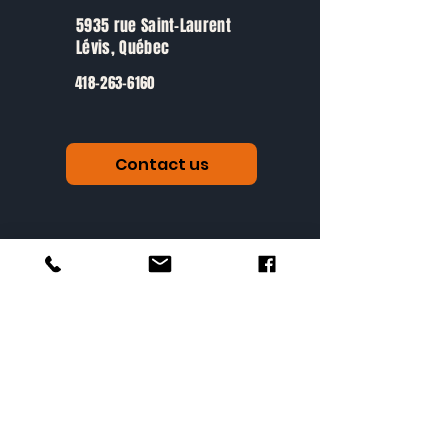
5935 rue Saint-Laurent
Lévis, Québec​
418-263-6160
Contact us
Information
ABOUT US
FREQUENTLY ASKED QUESTIONS
BLOG
You are?
SCHOOL AND CAMPS